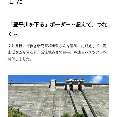
した
「豊平川を下る」ボーダー～超えて、つな
ぐ～
７月５日に街歩き研究家和田哲さんを講師にお迎えして、定
山渓ダムから石狩川合流地点まで豊平川を辿るバスツアーを
開催しました。